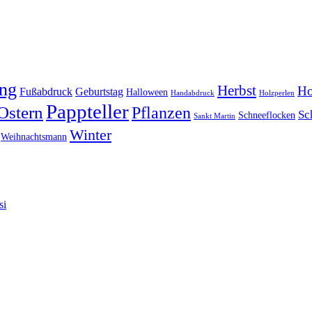
ing
Herbst
Ho
Fußabdruck
Geburtstag
Halloween
Handabdruck
Holzperlen
Pappteller
Ostern
Pflanzen
Sc
Schneeflocken
Sankt Martin
Winter
Weihnachtsmann
si