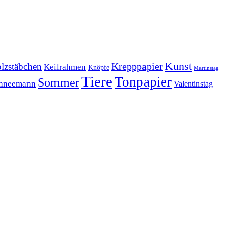
Kunst
Krepppapier
lzstäbchen
Keilrahmen
Knöpfe
Martinstag
Tiere
Tonpapier
Sommer
hneemann
Valentinstag