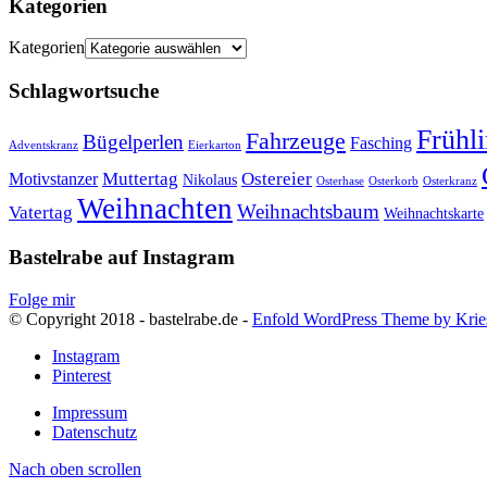
Kategorien
Kategorien
Schlagwortsuche
Frühl
Fahrzeuge
Bügelperlen
Fasching
Adventskranz
Eierkarton
Muttertag
Ostereier
Motivstanzer
Nikolaus
Osterhase
Osterkorb
Osterkranz
Weihnachten
Weihnachtsbaum
Vatertag
Weihnachtskarte
Bastelrabe auf Instagram
Folge mir
© Copyright 2018 - bastelrabe.de -
Enfold WordPress Theme by Krie
Instagram
Pinterest
Impressum
Datenschutz
Nach oben scrollen