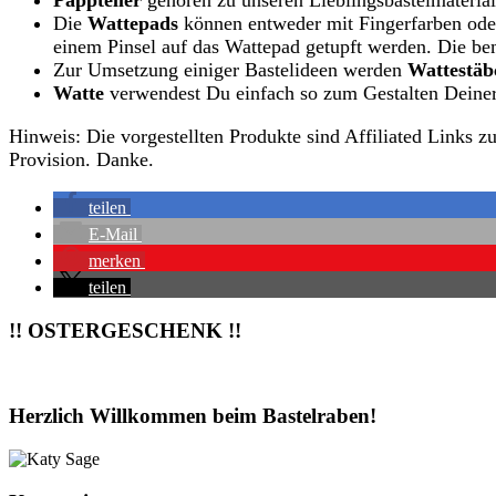
Pappteller
gehören zu unseren Lieblingsbastelmateria
Die
Wattepads
können entweder mit Fingerfarben oder
einem Pinsel auf das Wattepad getupft werden. Die be
Zur Umsetzung einiger Bastelideen werden
Wattestäb
Watte
verwendest Du einfach so zum Gestalten Deiner 
Hinweis: Die vorgestellten Produkte sind Affiliated Links 
Provision. Danke.
teilen
E-Mail
merken
teilen
!! OSTERGESCHENK !!
Herzlich Willkommen beim Bastelraben!