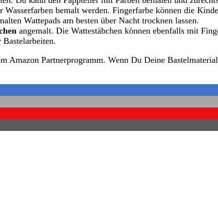
lien. Du kann den Pappteller mit Farben bemalen und zurecht
 Wasserfarben bemalt werden. Fingerfarbe können die Kinder
malten Wattepads am besten über Nacht trocknen lassen.
chen
angemalt. Die Wattestäbchen können ebenfalls mit Fing
Bastelarbeiten.
zum Amazon Partnerprogramm. Wenn Du Deine Bastelmaterialien