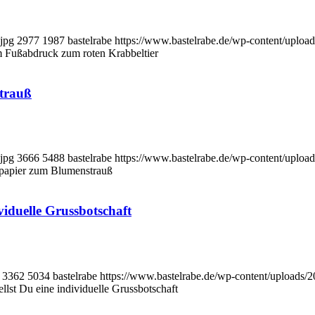
jpg
2977
1987
bastelrabe
https://www.bastelrabe.de/wp-content/upl
m Fußabdruck zum roten Krabbeltier
strauß
jpg
3666
5488
bastelrabe
https://www.bastelrabe.de/wp-content/upl
npapier zum Blumenstrauß
ividuelle Grussbotschaft
3362
5034
bastelrabe
https://www.bastelrabe.de/wp-content/upload
tellst Du eine individuelle Grussbotschaft