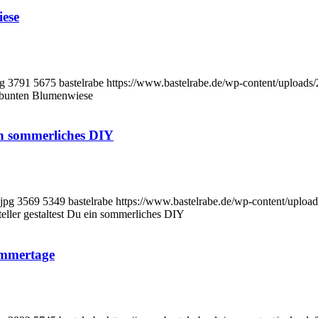
iese
pg
3791
5675
bastelrabe
https://www.bastelrabe.de/wp-content/uploa
r bunten Blumenwiese
ein sommerliches DIY
jpg
3569
5349
bastelrabe
https://www.bastelrabe.de/wp-content/upl
eller gestaltest Du ein sommerliches DIY
ommertage