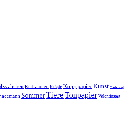
Kunst
Krepppapier
lzstäbchen
Keilrahmen
Knöpfe
Martinstag
Tiere
Tonpapier
Sommer
hneemann
Valentinstag