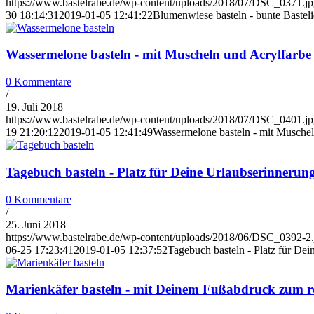
https://www.bastelrabe.de/wp-content/uploads/2018/07/DSC_0371.j
30 18:14:31
2019-01-05 12:41:22
Blumenwiese basteln - bunte Baste
Wassermelone basteln - mit Muscheln und Acrylfarb
0 Kommentare
/
19. Juli 2018
https://www.bastelrabe.de/wp-content/uploads/2018/07/DSC_0401.j
19 21:20:12
2019-01-05 12:41:49
Wassermelone basteln - mit Musche
Tagebuch basteln - Platz für Deine Urlaubserinnerun
0 Kommentare
/
25. Juni 2018
https://www.bastelrabe.de/wp-content/uploads/2018/06/DSC_0392-2.
06-25 17:23:41
2019-01-05 12:37:52
Tagebuch basteln - Platz für De
Marienkäfer basteln - mit Deinem Fußabdruck zum r