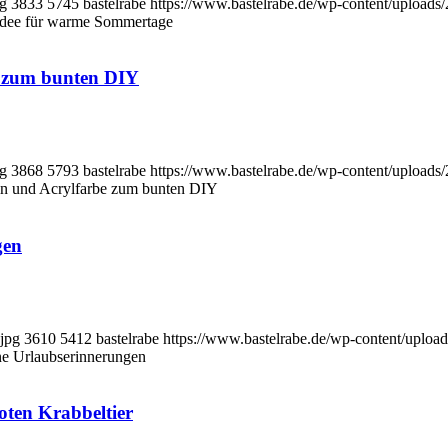
pg
3833
5745
bastelrabe
https://www.bastelrabe.de/wp-content/uploa
lidee für warme Sommertage
e zum bunten DIY
pg
3868
5793
bastelrabe
https://www.bastelrabe.de/wp-content/uploa
ln und Acrylfarbe zum bunten DIY
gen
jpg
3610
5412
bastelrabe
https://www.bastelrabe.de/wp-content/upl
ine Urlaubserinnerungen
oten Krabbeltier