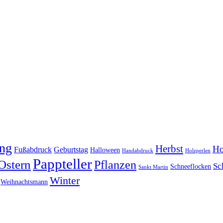
ing
Herbst
Ho
Fußabdruck
Geburtstag
Halloween
Handabdruck
Holzperlen
Pappteller
Ostern
Pflanzen
Sc
Schneeflocken
Sankt Martin
Winter
Weihnachtsmann