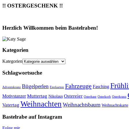
!! OSTERGESCHENK !!
Herzlich Willkommen beim Bastelraben!
Kategorien
Kategorien
Schlagwortsuche
Frühl
Fahrzeuge
Bügelperlen
Fasching
Adventskranz
Eierkarton
Muttertag
Ostereier
Motivstanzer
Nikolaus
Osterhase
Osterkorb
Osterkranz
Weihnachten
Weihnachtsbaum
Vatertag
Weihnachtskarte
Bastelrabe auf Instagram
Folge mir