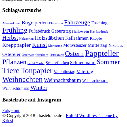
Schlagwortsuche
Fahrzeuge
Bügelperlen
Fasching
Adventskranz
Eierkarton
Frühling
Fußabdruck
Geburtstag
Halloween
Handabdruck
Herbst
Holzstäbchen
Keilrahmen
Knöpfe
Holzperlen
Kunst
Krepppapier
Muttertag
Motivstanzer
Nikolaus
Martinstag
Pappteller
Ostern
Ostereier
Osterhase
Osterkorb
Osterkranz
Pflanzen
Sommer
Schneemann
Schneeflocken
Sankt Martin
Tiere
Tonpapier
Vatertag
Valentinstag
Weihnachten
Weihnachtsbaum
Weihnachtskarte
Winter
Weihnachtsmann
Bastelrabe auf Instagram
Folge mir
© Copyright 2018 - bastelrabe.de -
Enfold WordPress Theme by
Kriesi