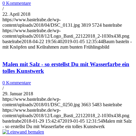
0 Kommentare
/
22. April 2018
https://www.bastelrabe.de/wp-
content/uploads/2018/04/DSC_0131.jpg
3819
5724
bastelrabe
https://www.bastelrabe.de/wp-
content/uploads/2018/12/Logo_Basti_22122018_2-1030x438.png
bastelrabe
2018-04-22 19:56:40
2019-01-05 12:35:44
Baum basteln -
mit Knöpfen und Keilrahmen zum bunten Frühlingsbild
Malen mit Salz - so erstellst Du mit Wasserfarbe ein
tolles Kunstwerk
0 Kommentare
/
29. Januar 2018
https://www.bastelrabe.de/wp-
content/uploads/2018/01/DSC_0250.jpg
3663
5483
bastelrabe
https://www.bastelrabe.de/wp-
content/uploads/2018/12/Logo_Basti_22122018_2-1030x438.png
bastelrabe
2018-01-29 15:42:47
2019-01-05 12:31:54
Malen mit Salz
- so erstellst Du mit Wasserfarbe ein tolles Kunstwerk