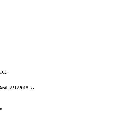
162-
Basti_22122018_2-
en