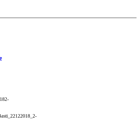
e
182-
Basti_22122018_2-