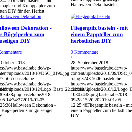
:24:12
Drachen basteln – mit
Halloween Deko basteln
npapier und Krepppapier zum
ten DIY für den Herbst
lloween Dekoration -
Fliegenpilz basteln - mit
s Bügelperlen zum
einem Pappteller zum
useligen DIY
herbstlichen DIY
Kommentare
0 Kommentare
/
 Oktober 2018
28. September 2018
ps://www.bastelrabe.de/wp-
https://www.bastelrabe.de/wp-
ntent/uploads/2018/10/DSC_0196.jpg
content/uploads/2018/09/DSC_0
77
5655
bastelrabe
5.jpg
3743
5606
bastelrabe
ps://www.bastelrabe.de/wp-
https://www.bastelrabe.de/wp-
2018_2-
ntent/uploads/2018/12/Logo_Basti_22122018_2-
content/uploads/2018/12/Logo_
30x438.png
bastelrabe
2018-
1030x438.png
bastelrabe
2018-
-05 14:34:27
2019-01-05
09-28 15:20:20
2019-01-05
:25:36
Halloween Dekoration -
12:25:48
Fliegenpilz basteln - mit
 Bügelperlen zum gruseligen
einem Pappteller zum herbstlich
Y
DIY