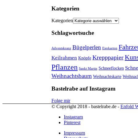
Kategorien
Kategorien
Schlagwortsuche
Fahrze
Bügelperlen
Adventskranz
Eierkarton
Kuns
Krepppapier
Keilrahmen
Knöpfe
Pflanzen
Schn
Schneeflocken
Sankt Martin
Weihnachtsbaum
Weihnachtskarte
Weihnac
Bastelrabe auf Instagram
Folge mir
© Copyright 2018 - bastelrabe.de -
Enfold W
Instagram
Pinterest
Impressum