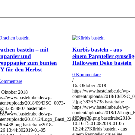
achen basteln – mit
Kürbis basteln - aus
npapier und
einem Pappteller gruselig
epppapier zum bunten
Halloween Deko basteln
Y für den Herbst
0 Kommentare
/
Kommentare
16. Oktober 2018
https://www.bastelrabe.de/wp-
. Oktober 2018
content/uploads/2018/10/DSC_0
ps://www.bastelrabe.de/wp-
2.jpg
3826
5738
bastelrabe
ntent/uploads/2018/09/DSC_0073-
https://www.bastelrabe.de/wp-
pg
3235
4807
bastelrabe
2018_2-
content/uploads/2018/12/Logo_
ps://www.bastelrabe.de/wp-
1030x438.png
bastelrabe
2018-
ntent/uploads/2018/12/Logo_Basti_22122018_2-
10-16 15:01:08
2019-01-05
30x438.png
bastelrabe
2018-
12:24:27
Kürbis basteln - aus
-26 13:44:30
2019-01-05
einem Pappteller gruselige