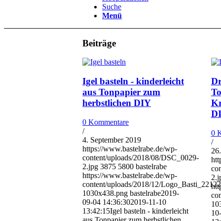
Suche
Menü
Beiträge
Igel basteln - kinderleicht
Dr
aus Tonpapier zum
To
herbstlichen DIY
Kr
DI
0 Kommentare
/
0 
4. September 2019
/
https://www.bastelrabe.de/wp-
26
content/uploads/2018/08/DSC_0029-
htt
2.jpg
3875
5800
bastelrabe
co
https://www.bastelrabe.de/wp-
2.j
content/uploads/2018/12/Logo_Basti_2212
htt
1030x438.png
bastelrabe
2019-
co
09-04 14:36:30
2019-11-10
10
13:42:15
Igel basteln - kinderleicht
10
aus Tonpapier zum herbstlichen