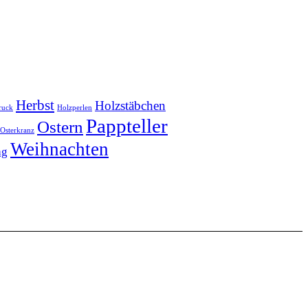
Herbst
Holzstäbchen
ruck
Holzperlen
Pappteller
Ostern
Osterkranz
Weihnachten
ag