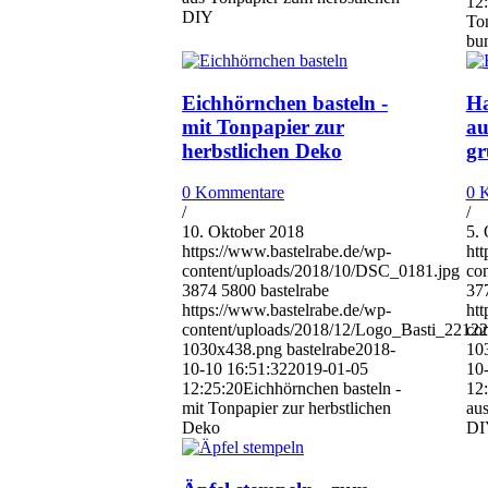
12
DIY
To
bun
Eichhörnchen basteln -
Ha
mit Tonpapier zur
au
herbstlichen Deko
gr
0 Kommentare
0 
/
/
10. Oktober 2018
5.
https://www.bastelrabe.de/wp-
htt
content/uploads/2018/10/DSC_0181.jpg
co
3874
5800
bastelrabe
37
https://www.bastelrabe.de/wp-
htt
content/uploads/2018/12/Logo_Basti_2212
co
1030x438.png
bastelrabe
2018-
10
10-10 16:51:32
2019-01-05
10
12:25:20
Eichhörnchen basteln -
12
mit Tonpapier zur herbstlichen
aus
Deko
DI