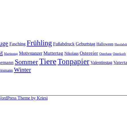
Frühling
uge
Fasching
Fußabdruck
Geburtstag
Halloween
Handabd
t
Muttertag
Ostereier
Motivstanzer
Nikolaus
Martinstag
Osterhase
Osterkorb
Tiere
Tonpapier
Sommer
eemann
Vatert
Valentinstag
Winter
htsmann
ordPress Theme by Kriesi