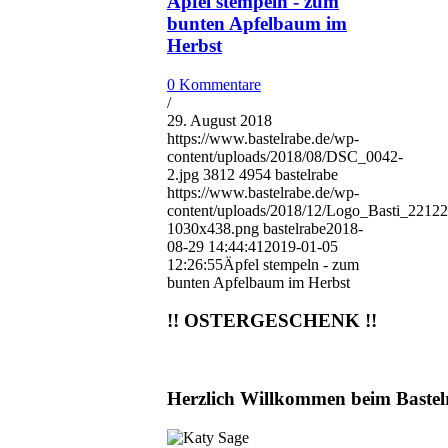
Äpfel stempeln - zum
bunten Apfelbaum im
Herbst
0 Kommentare
/
29. August 2018
https://www.bastelrabe.de/wp-
content/uploads/2018/08/DSC_0042-
2.jpg
3812
4954
bastelrabe
https://www.bastelrabe.de/wp-
content/uploads/2018/12/Logo_Basti_2212
1030x438.png
bastelrabe
2018-
08-29 14:44:41
2019-01-05
12:26:55
Äpfel stempeln - zum
bunten Apfelbaum im Herbst
!! OSTERGESCHENK !!
Herzlich Willkommen beim Bastel