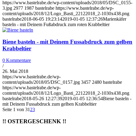
https://www.bastelrabe.de/wp-content/uploads/2018/05/DSC_0155-
3.jpg
2977
1987
bastelrabe
https://www.bastelrabe.de/wp-
content/uploads/2018/12/Logo_Basti_22122018_2-1030x438.png
bastelrabe
2018-06-05 19:23:14
2019-01-05 12:37:26
Marienkäfer
basteln - mit Deinem Fußabdruck zum roten Krabbeltier
Biene basteln - mit Deinem Fussabdruck zum gelben
Krabbeltier
0 Kommentare
/
26. Mai 2018
https://www.bastelrabe.de/wp-
content/uploads/2018/05/DSC_0157.jpg
3457
2480
bastelrabe
https://www.bastelrabe.de/wp-
content/uploads/2018/12/Logo_Basti_22122018_2-1030x438.png
bastelrabe
2018-05-26 12:27:39
2019-01-05 12:36:54
Biene basteln -
mit Deinem Fussabdruck zum gelben Krabbeltier
Seite 1 von 3
1
2
3
!! OSTERGESCHENK !!