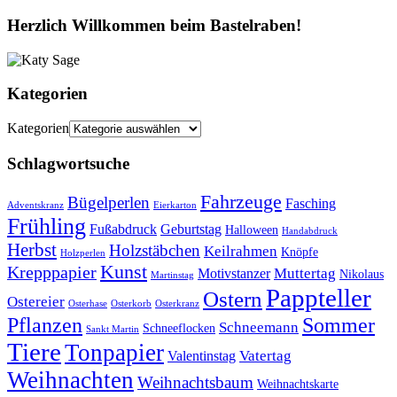
Herzlich Willkommen beim Bastelraben!
Kategorien
Kategorien
Schlagwortsuche
Fahrzeuge
Bügelperlen
Fasching
Adventskranz
Eierkarton
Frühling
Fußabdruck
Geburtstag
Halloween
Handabdruck
Herbst
Holzstäbchen
Keilrahmen
Knöpfe
Holzperlen
Kunst
Krepppapier
Muttertag
Motivstanzer
Nikolaus
Martinstag
Pappteller
Ostern
Ostereier
Osterhase
Osterkorb
Osterkranz
Pflanzen
Sommer
Schneemann
Schneeflocken
Sankt Martin
Tiere
Tonpapier
Vatertag
Valentinstag
Weihnachten
Weihnachtsbaum
Weihnachtskarte