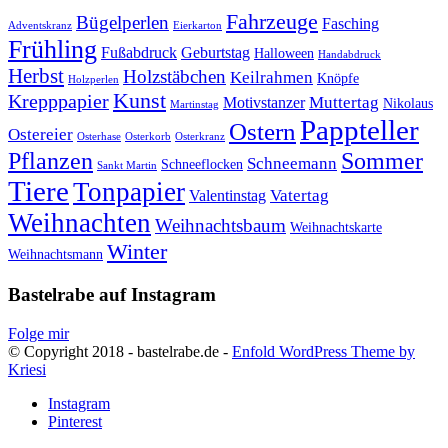
Fahrzeuge
Bügelperlen
Fasching
Adventskranz
Eierkarton
Frühling
Fußabdruck
Geburtstag
Halloween
Handabdruck
Herbst
Holzstäbchen
Keilrahmen
Knöpfe
Holzperlen
Kunst
Krepppapier
Muttertag
Motivstanzer
Nikolaus
Martinstag
Pappteller
Ostern
Ostereier
Osterhase
Osterkorb
Osterkranz
Pflanzen
Sommer
Schneemann
Schneeflocken
Sankt Martin
Tiere
Tonpapier
Vatertag
Valentinstag
Weihnachten
Weihnachtsbaum
Weihnachtskarte
Winter
Weihnachtsmann
Bastelrabe auf Instagram
Folge mir
© Copyright 2018 - bastelrabe.de -
Enfold WordPress Theme by
Kriesi
Instagram
Pinterest