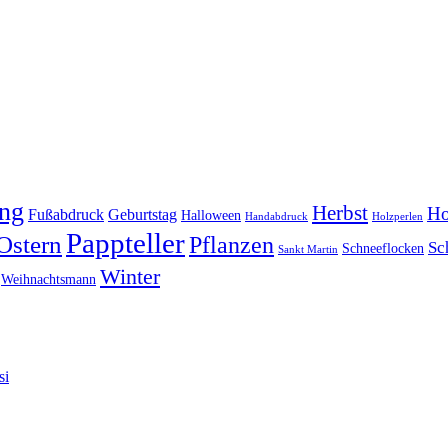
ing
Herbst
Ho
Fußabdruck
Geburtstag
Halloween
Handabdruck
Holzperlen
Pappteller
Ostern
Pflanzen
Sc
Schneeflocken
Sankt Martin
Winter
Weihnachtsmann
si