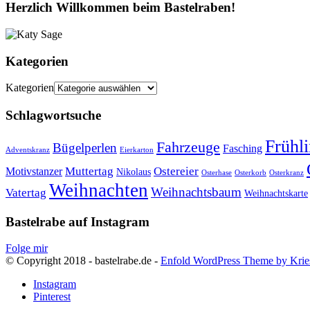
Herzlich Willkommen beim Bastelraben!
Kategorien
Kategorien
Schlagwortsuche
Frühl
Fahrzeuge
Bügelperlen
Fasching
Adventskranz
Eierkarton
Muttertag
Ostereier
Motivstanzer
Nikolaus
Osterhase
Osterkorb
Osterkranz
Weihnachten
Weihnachtsbaum
Vatertag
Weihnachtskarte
Bastelrabe auf Instagram
Folge mir
© Copyright 2018 - bastelrabe.de -
Enfold WordPress Theme by Krie
Instagram
Pinterest