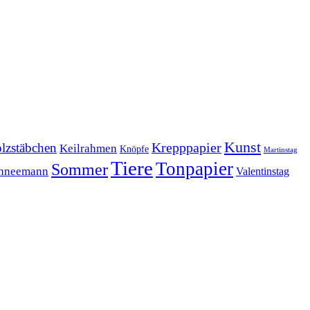
Kunst
Krepppapier
lzstäbchen
Keilrahmen
Knöpfe
Martinstag
Tiere
Tonpapier
Sommer
hneemann
Valentinstag