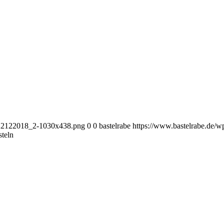
i_22122018_2-1030x438.png
0
0
bastelrabe
https://www.bastelrabe.de/
teln