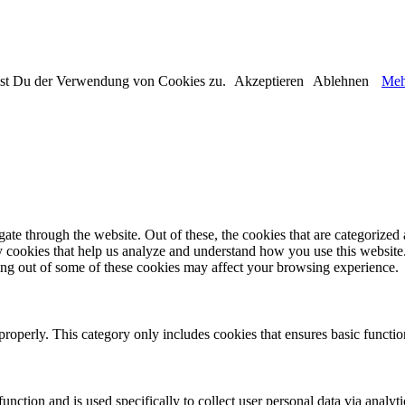
immst Du der Verwendung von Cookies zu.
Akzeptieren
Ablehnen
Meh
e through the website. Out of these, the cookies that are categorized a
rty cookies that help us analyze and understand how you use this websit
ting out of some of these cookies may affect your browsing experience.
properly. This category only includes cookies that ensures basic functio
function and is used specifically to collect user personal data via anal