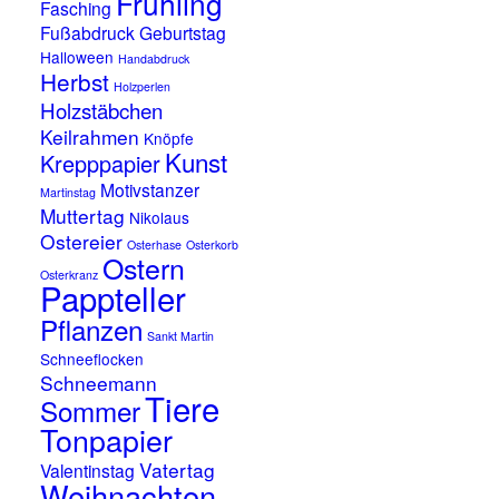
Frühling
Fasching
Fußabdruck
Geburtstag
Halloween
Handabdruck
Herbst
Holzperlen
Holzstäbchen
Keilrahmen
Knöpfe
Kunst
Krepppapier
Motivstanzer
Martinstag
Muttertag
Nikolaus
Ostereier
Osterhase
Osterkorb
Ostern
Osterkranz
Pappteller
Pflanzen
Sankt Martin
Schneeflocken
Schneemann
Tiere
Sommer
Tonpapier
Vatertag
Valentinstag
Weihnachten