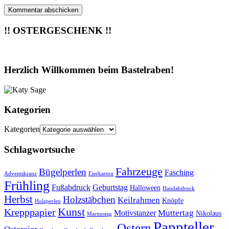
!! OSTERGESCHENK !!
Herzlich Willkommen beim Bastelraben!
Kategorien
Kategorien
Schlagwortsuche
Fahrzeuge
Bügelperlen
Fasching
Adventskranz
Eierkarton
Frühling
Fußabdruck
Geburtstag
Halloween
Handabdruck
Herbst
Holzstäbchen
Keilrahmen
Knöpfe
Holzperlen
Kunst
Krepppapier
Muttertag
Motivstanzer
Nikolaus
Martinstag
Pappteller
Ostern