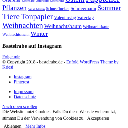
Ostereier
Osterhase
Osterkorb
Osterkranz
Pflanzen
Sommer
Schneemann
Schneeflocken
Sankt Martin
Tiere
Tonpapier
Vatertag
Valentinstag
Weihnachten
Weihnachtsbaum
Weihnachtskarte
Winter
Weihnachtsmann
Bastelrabe auf Instagram
Folge mir
© Copyright 2018 - bastelrabe.de -
Enfold WordPress Theme by
Kriesi
Instagram
Pinterest
Impressum
Datenschutz
Nach oben scrollen
Die Website nutzt Cookies. Falls Du diese Website weiternutzt,
stimmst Du der Verwendung von Cookies zu.
Akzeptieren
Ablehnen
Mehr Infos