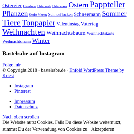
Pappteller
Ostern
Ostereier
Osterhase
Osterkorb
Osterkranz
Pflanzen
Sommer
Schneemann
Schneeflocken
Sankt Martin
Tiere
Tonpapier
Vatertag
Valentinstag
Weihnachten
Weihnachtsbaum
Weihnachtskarte
Winter
Weihnachtsmann
Bastelrabe auf Instagram
Folge mir
© Copyright 2018 - bastelrabe.de -
Enfold WordPress Theme by
Kriesi
Instagram
Pinterest
Impressum
Datenschutz
Nach oben scrollen
Die Website nutzt Cookies. Falls Du diese Website weiternutzt,
stimmst Du der Verwendung von Cookies zu.
Akzeptieren