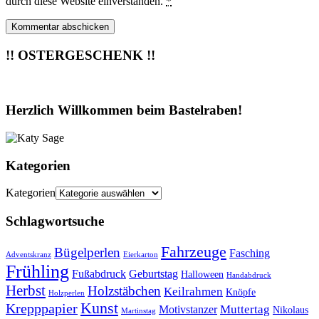
durch diese Website einverstanden.
*
!! OSTERGESCHENK !!
Herzlich Willkommen beim Bastelraben!
Kategorien
Kategorien
Schlagwortsuche
Fahrzeuge
Bügelperlen
Fasching
Adventskranz
Eierkarton
Frühling
Fußabdruck
Geburtstag
Halloween
Handabdruck
Herbst
Holzstäbchen
Keilrahmen
Knöpfe
Holzperlen
Kunst
Krepppapier
Muttertag
Motivstanzer
Nikolaus
Martinstag