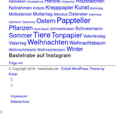
Herbst
Holzstäbchen
Halloween
Handabdruck
Holzperlen
Kunst
Krepppapier
Keilrahmen
Knöpfe
Martinstag
Muttertag
Ostereier
Motivstanzer
Nikolaus
Osterhase
Pappteller
Ostern
Osterkorb
Osterkranz
Pflanzen
Schneemann
Schneeflocken
Sankt Martin
Tiere
Tonpapier
Sommer
Valentinstag
Weihnachten
Weihnachtsbaum
Vatertag
Winter
Weihnachtskarte
Weihnachtsmann
Bastelrabe auf Instagram
Folge mir
© Copyright 2018 - bastelrabe.de -
Enfold WordPress Theme by
Kriesi
Impressum
Datenschutz