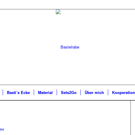
Basti’s Ecke
Material
Sets2Go
Über mich
Kooperatio
abe