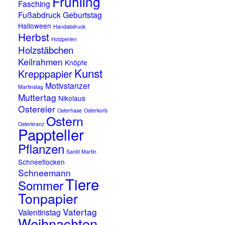
Frühling
Fasching
Fußabdruck
Geburtstag
Halloween
Handabdruck
Herbst
Holzperlen
Holzstäbchen
Keilrahmen
Knöpfe
Kunst
Krepppapier
Motivstanzer
Martinstag
Muttertag
Nikolaus
Ostereier
Osterhase
Osterkorb
Ostern
Osterkranz
Pappteller
Pflanzen
Sankt Martin
Schneeflocken
Schneemann
Tiere
Sommer
Tonpapier
Vatertag
Valentinstag
Weihnachten