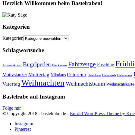
Herzlich Willkommen beim Bastelraben!
Kategorien
Kategorien
Schlagwortsuche
Frühl
Fahrzeuge
Bügelperlen
Fasching
Adventskranz
Eierkarton
Muttertag
Ostereier
Motivstanzer
Nikolaus
Osterhase
Osterkorb
Osterkranz
Weihnachten
Weihnachtsbaum
Vatertag
Weihnachtskarte
Bastelrabe auf Instagram
Folge mir
© Copyright 2018 - bastelrabe.de -
Enfold WordPress Theme by Krie
Instagram
Pinterest