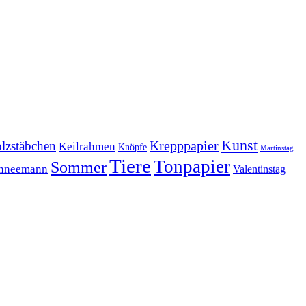
Kunst
Krepppapier
lzstäbchen
Keilrahmen
Knöpfe
Martinstag
Tiere
Tonpapier
Sommer
hneemann
Valentinstag