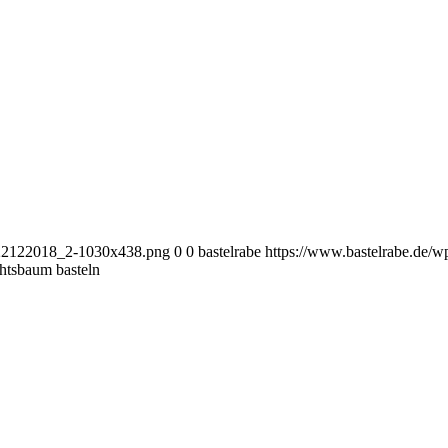
i_22122018_2-1030x438.png
0
0
bastelrabe
https://www.bastelrabe.de/
htsbaum basteln