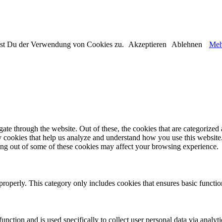
immst Du der Verwendung von Cookies zu.
Akzeptieren
Ablehnen
Meh
e through the website. Out of these, the cookies that are categorized a
rty cookies that help us analyze and understand how you use this websit
ting out of some of these cookies may affect your browsing experience.
properly. This category only includes cookies that ensures basic functio
function and is used specifically to collect user personal data via anal