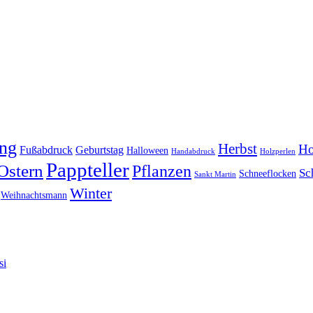
ing
Herbst
Ho
Fußabdruck
Geburtstag
Halloween
Handabdruck
Holzperlen
Pappteller
Ostern
Pflanzen
Sc
Schneeflocken
Sankt Martin
Winter
Weihnachtsmann
si