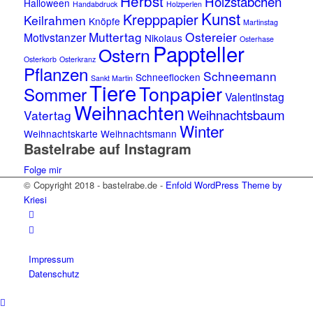
Herbst
Holzstäbchen
Halloween
Handabdruck
Holzperlen
Kunst
Krepppapier
Keilrahmen
Knöpfe
Martinstag
Muttertag
Ostereier
Motivstanzer
Nikolaus
Osterhase
Pappteller
Ostern
Osterkorb
Osterkranz
Pflanzen
Schneemann
Schneeflocken
Sankt Martin
Tiere
Tonpapier
Sommer
Valentinstag
Weihnachten
Weihnachtsbaum
Vatertag
Winter
Weihnachtskarte
Weihnachtsmann
Bastelrabe auf Instagram
Folge mir
© Copyright 2018 - bastelrabe.de -
Enfold WordPress Theme by
Kriesi
Impressum
Datenschutz