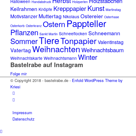
Herbst
Holzstäbchen
Halloween
Handabdruck
Holzperlen
Kunst
Krepppapier
Keilrahmen
Knöpfe
Martinstag
Muttertag
Ostereier
Motivstanzer
Nikolaus
Osterhase
Pappteller
Ostern
Osterkorb
Osterkranz
Pflanzen
Schneemann
Schneeflocken
Sankt Martin
Tiere
Tonpapier
Sommer
Valentinstag
Weihnachten
Weihnachtsbaum
Vatertag
Winter
Weihnachtskarte
Weihnachtsmann
Bastelrabe auf Instagram
Folge mir
© Copyright 2018 - bastelrabe.de -
Enfold WordPress Theme by
Kriesi
Impressum
Datenschutz