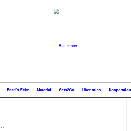
Basti’s Ecke
Material
Sets2Go
Über mich
Kooperatio
abe