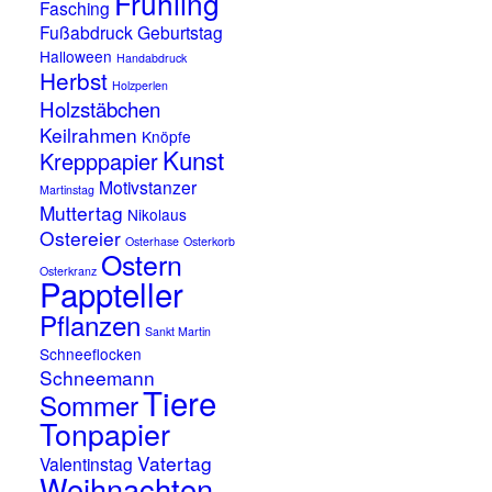
Frühling
Fasching
Fußabdruck
Geburtstag
Halloween
Handabdruck
Herbst
Holzperlen
Holzstäbchen
Keilrahmen
Knöpfe
Kunst
Krepppapier
Motivstanzer
Martinstag
Muttertag
Nikolaus
Ostereier
Osterhase
Osterkorb
Ostern
Osterkranz
Pappteller
Pflanzen
Sankt Martin
Schneeflocken
Schneemann
Tiere
Sommer
Tonpapier
Vatertag
Valentinstag
Weihnachten