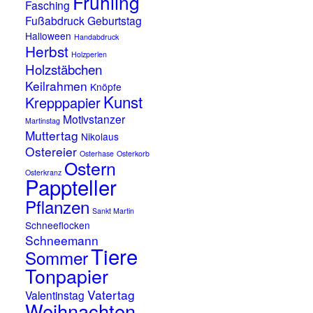
Frühling
Fasching
Fußabdruck
Geburtstag
Halloween
Handabdruck
Herbst
Holzperlen
Holzstäbchen
Keilrahmen
Knöpfe
Kunst
Krepppapier
Motivstanzer
Martinstag
Muttertag
Nikolaus
Ostereier
Osterhase
Osterkorb
Ostern
Osterkranz
Pappteller
Pflanzen
Sankt Martin
Schneeflocken
Schneemann
Tiere
Sommer
Tonpapier
Vatertag
Valentinstag
Weihnachten