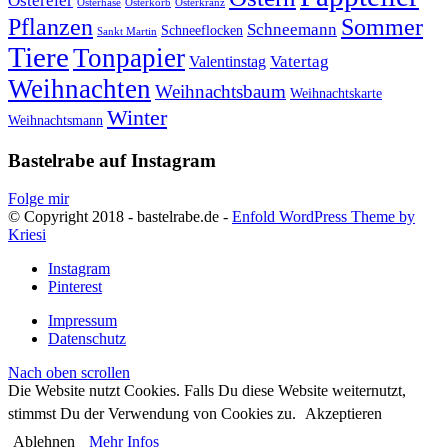
Ostereier
Osterhase
Osterkorb
Osterkranz
Pflanzen
Sommer
Schneemann
Schneeflocken
Sankt Martin
Tiere
Tonpapier
Vatertag
Valentinstag
Weihnachten
Weihnachtsbaum
Weihnachtskarte
Winter
Weihnachtsmann
Bastelrabe auf Instagram
Folge mir
© Copyright 2018 - bastelrabe.de -
Enfold WordPress Theme by
Kriesi
Instagram
Pinterest
Impressum
Datenschutz
Nach oben scrollen
Die Website nutzt Cookies. Falls Du diese Website weiternutzt,
stimmst Du der Verwendung von Cookies zu.
Akzeptieren
Ablehnen
Mehr Infos