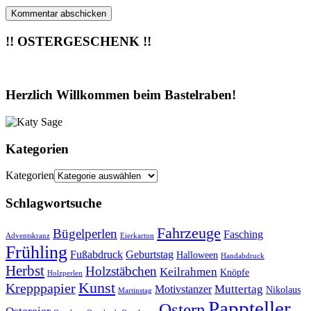
!! OSTERGESCHENK !!
Herzlich Willkommen beim Bastelraben!
Kategorien
Kategorien
Schlagwortsuche
Fahrzeuge
Bügelperlen
Fasching
Adventskranz
Eierkarton
Frühling
Fußabdruck
Geburtstag
Halloween
Handabdruck
Herbst
Holzstäbchen
Keilrahmen
Knöpfe
Holzperlen
Kunst
Krepppapier
Muttertag
Motivstanzer
Nikolaus
Martinstag
Pappteller
Ostern