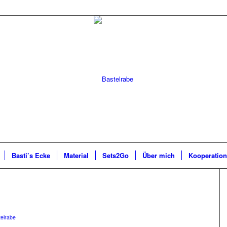
Basti’s Ecke
Material
Sets2Go
Über mich
Kooperatio
telrabe