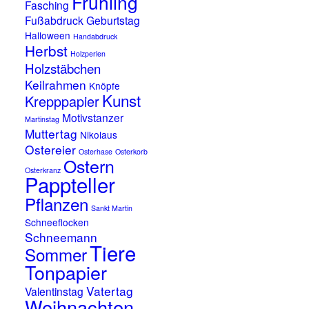
Frühling
Fasching
Fußabdruck
Geburtstag
Halloween
Handabdruck
Herbst
Holzperlen
Holzstäbchen
Keilrahmen
Knöpfe
Kunst
Krepppapier
Motivstanzer
Martinstag
Muttertag
Nikolaus
Ostereier
Osterhase
Osterkorb
Ostern
Osterkranz
Pappteller
Pflanzen
Sankt Martin
Schneeflocken
Schneemann
Tiere
Sommer
Tonpapier
Vatertag
Valentinstag
Weihnachten