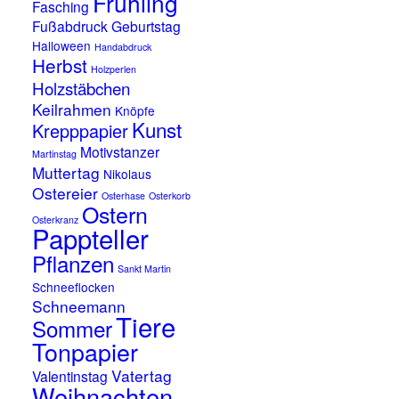
Frühling
Fasching
Fußabdruck
Geburtstag
Halloween
Handabdruck
Herbst
Holzperlen
Holzstäbchen
Keilrahmen
Knöpfe
Kunst
Krepppapier
Motivstanzer
Martinstag
Muttertag
Nikolaus
Ostereier
Osterhase
Osterkorb
Ostern
Osterkranz
Pappteller
Pflanzen
Sankt Martin
Schneeflocken
Schneemann
Tiere
Sommer
Tonpapier
Vatertag
Valentinstag
Weihnachten