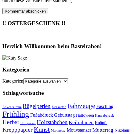
durch diese Website einverstanden.
*
!! OSTERGESCHENK !!
Herzlich Willkommen beim Bastelraben!
Kategorien
Kategorien
Schlagwortsuche
Fahrzeuge
Bügelperlen
Fasching
Adventskranz
Eierkarton
Frühling
Fußabdruck
Geburtstag
Halloween
Handabdruck
Herbst
Holzstäbchen
Keilrahmen
Knöpfe
Holzperlen
Kunst
Krepppapier
Muttertag
Motivstanzer
Nikolaus
Martinstag