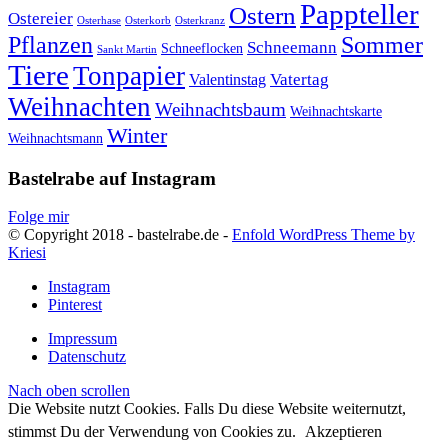
Pappteller
Ostern
Ostereier
Osterhase
Osterkorb
Osterkranz
Pflanzen
Sommer
Schneemann
Schneeflocken
Sankt Martin
Tiere
Tonpapier
Vatertag
Valentinstag
Weihnachten
Weihnachtsbaum
Weihnachtskarte
Winter
Weihnachtsmann
Bastelrabe auf Instagram
Folge mir
© Copyright 2018 - bastelrabe.de -
Enfold WordPress Theme by
Kriesi
Instagram
Pinterest
Impressum
Datenschutz
Nach oben scrollen
Die Website nutzt Cookies. Falls Du diese Website weiternutzt,
stimmst Du der Verwendung von Cookies zu.
Akzeptieren