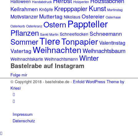
Herbst
Holzstäbchen
Halloween
Handabdruck
Holzperlen
Kunst
Krepppapier
Keilrahmen
Knöpfe
Martinstag
Muttertag
Ostereier
Motivstanzer
Nikolaus
Osterhase
Pappteller
Ostern
Osterkorb
Osterkranz
Pflanzen
Schneemann
Schneeflocken
Sankt Martin
Tiere
Tonpapier
Sommer
Valentinstag
Weihnachten
Weihnachtsbaum
Vatertag
Winter
Weihnachtskarte
Weihnachtsmann
Bastelrabe auf Instagram
Folge mir
© Copyright 2018 - bastelrabe.de -
Enfold WordPress Theme by
Kriesi
Impressum
Datenschutz