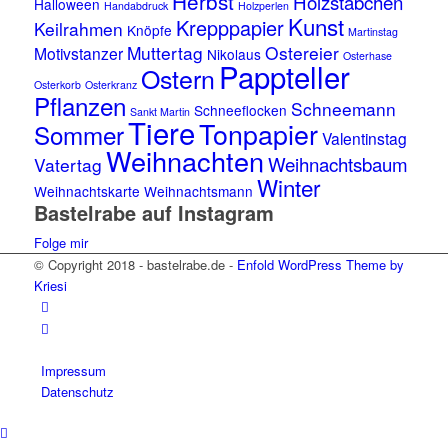
Herbst
Holzstäbchen
Halloween
Handabdruck
Holzperlen
Kunst
Krepppapier
Keilrahmen
Knöpfe
Martinstag
Muttertag
Ostereier
Motivstanzer
Nikolaus
Osterhase
Pappteller
Ostern
Osterkorb
Osterkranz
Pflanzen
Schneemann
Schneeflocken
Sankt Martin
Tiere
Tonpapier
Sommer
Valentinstag
Weihnachten
Weihnachtsbaum
Vatertag
Winter
Weihnachtskarte
Weihnachtsmann
Bastelrabe auf Instagram
Folge mir
© Copyright 2018 - bastelrabe.de -
Enfold WordPress Theme by
Kriesi
Impressum
Datenschutz