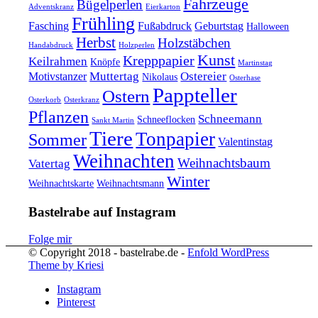
Fahrzeuge
Bügelperlen
Adventskranz
Eierkarton
Frühling
Fasching
Fußabdruck
Geburtstag
Halloween
Herbst
Holzstäbchen
Handabdruck
Holzperlen
Kunst
Krepppapier
Keilrahmen
Knöpfe
Martinstag
Muttertag
Ostereier
Motivstanzer
Nikolaus
Osterhase
Pappteller
Ostern
Osterkorb
Osterkranz
Pflanzen
Schneemann
Schneeflocken
Sankt Martin
Tiere
Tonpapier
Sommer
Valentinstag
Weihnachten
Weihnachtsbaum
Vatertag
Winter
Weihnachtskarte
Weihnachtsmann
Bastelrabe auf Instagram
Folge mir
© Copyright 2018 - bastelrabe.de -
Enfold WordPress
Theme by Kriesi
Instagram
Pinterest