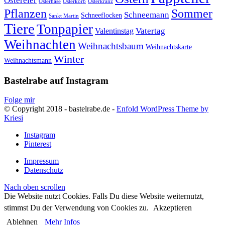
Ostereier
Osterhase
Osterkorb
Osterkranz
Pflanzen
Sommer
Schneemann
Schneeflocken
Sankt Martin
Tiere
Tonpapier
Vatertag
Valentinstag
Weihnachten
Weihnachtsbaum
Weihnachtskarte
Winter
Weihnachtsmann
Bastelrabe auf Instagram
Folge mir
© Copyright 2018 - bastelrabe.de -
Enfold WordPress Theme by
Kriesi
Instagram
Pinterest
Impressum
Datenschutz
Nach oben scrollen
Die Website nutzt Cookies. Falls Du diese Website weiternutzt,
stimmst Du der Verwendung von Cookies zu.
Akzeptieren
Ablehnen
Mehr Infos