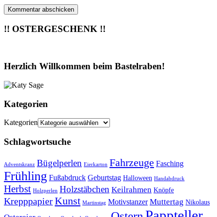
!! OSTERGESCHENK !!
Herzlich Willkommen beim Bastelraben!
Kategorien
Kategorien
Schlagwortsuche
Fahrzeuge
Bügelperlen
Fasching
Adventskranz
Eierkarton
Frühling
Fußabdruck
Geburtstag
Halloween
Handabdruck
Herbst
Holzstäbchen
Keilrahmen
Knöpfe
Holzperlen
Kunst
Krepppapier
Muttertag
Motivstanzer
Nikolaus
Martinstag
Pappteller
Ostern