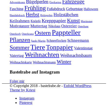
Fahrzeuge
Bügelperlen
Adventskranz
Eierkarton
Frühling
Fasching
Fußabdruck
Geburtstag
Halloween
Herbst
Holzstäbchen
Handabdruck
Holzperlen
Kunst
Krepppapier
Keilrahmen
Knöpfe
Martinstag
Muttertag
Ostereier
Motivstanzer
Nikolaus
Osterhase
Pappteller
Ostern
Osterkorb
Osterkranz
Pflanzen
Schneemann
Schneeflocken
Sankt Martin
Tiere
Tonpapier
Sommer
Valentinstag
Weihnachten
Weihnachtsbaum
Vatertag
Winter
Weihnachtskarte
Weihnachtsmann
Bastelrabe auf Instagram
Folge mir
© Copyright 2018 - bastelrabe.de -
Enfold WordPress
Theme by Kriesi
Instagram
Pinterest