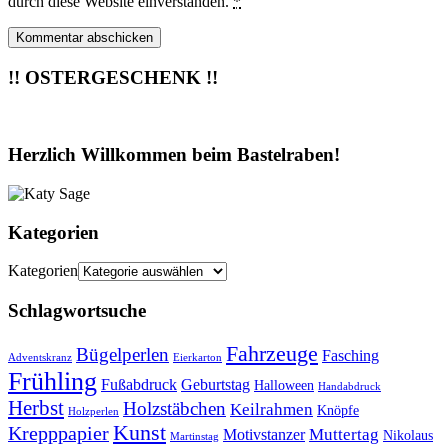
durch diese Website einverstanden.
*
!! OSTERGESCHENK !!
Herzlich Willkommen beim Bastelraben!
Kategorien
Kategorien
Schlagwortsuche
Fahrzeuge
Bügelperlen
Fasching
Adventskranz
Eierkarton
Frühling
Fußabdruck
Geburtstag
Halloween
Handabdruck
Herbst
Holzstäbchen
Keilrahmen
Knöpfe
Holzperlen
Kunst
Krepppapier
Muttertag
Motivstanzer
Nikolaus
Martinstag