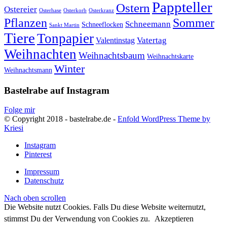
Pappteller
Ostern
Ostereier
Osterhase
Osterkorb
Osterkranz
Pflanzen
Sommer
Schneemann
Schneeflocken
Sankt Martin
Tiere
Tonpapier
Vatertag
Valentinstag
Weihnachten
Weihnachtsbaum
Weihnachtskarte
Winter
Weihnachtsmann
Bastelrabe auf Instagram
Folge mir
© Copyright 2018 - bastelrabe.de -
Enfold WordPress Theme by
Kriesi
Instagram
Pinterest
Impressum
Datenschutz
Nach oben scrollen
Die Website nutzt Cookies. Falls Du diese Website weiternutzt,
stimmst Du der Verwendung von Cookies zu.
Akzeptieren