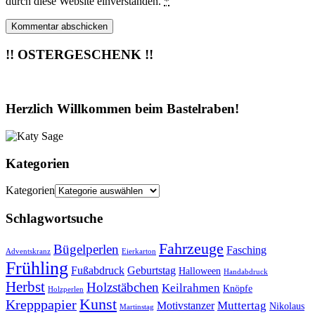
durch diese Website einverstanden.
*
!! OSTERGESCHENK !!
Herzlich Willkommen beim Bastelraben!
Kategorien
Kategorien
Schlagwortsuche
Fahrzeuge
Bügelperlen
Fasching
Adventskranz
Eierkarton
Frühling
Fußabdruck
Geburtstag
Halloween
Handabdruck
Herbst
Holzstäbchen
Keilrahmen
Knöpfe
Holzperlen
Kunst
Krepppapier
Muttertag
Motivstanzer
Nikolaus
Martinstag