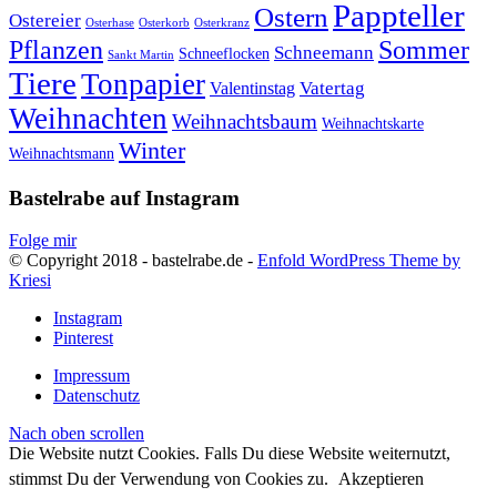
Pappteller
Ostern
Ostereier
Osterhase
Osterkorb
Osterkranz
Pflanzen
Sommer
Schneemann
Schneeflocken
Sankt Martin
Tiere
Tonpapier
Vatertag
Valentinstag
Weihnachten
Weihnachtsbaum
Weihnachtskarte
Winter
Weihnachtsmann
Bastelrabe auf Instagram
Folge mir
© Copyright 2018 - bastelrabe.de -
Enfold WordPress Theme by
Kriesi
Instagram
Pinterest
Impressum
Datenschutz
Nach oben scrollen
Die Website nutzt Cookies. Falls Du diese Website weiternutzt,
stimmst Du der Verwendung von Cookies zu.
Akzeptieren