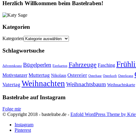
Herzlich Willkommen beim Bastelraben!
Kategorien
Kategorien
Schlagwortsuche
Frühl
Fahrzeuge
Bügelperlen
Fasching
Adventskranz
Eierkarton
Muttertag
Ostereier
Motivstanzer
Nikolaus
Osterhase
Osterkorb
Osterkranz
Weihnachten
Weihnachtsbaum
Vatertag
Weihnachtskarte
Bastelrabe auf Instagram
Folge mir
© Copyright 2018 - bastelrabe.de -
Enfold WordPress Theme by Krie
Instagram
Pinterest