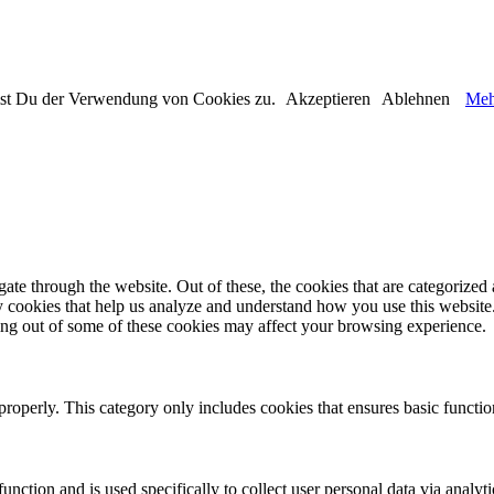
immst Du der Verwendung von Cookies zu.
Akzeptieren
Ablehnen
Meh
e through the website. Out of these, the cookies that are categorized a
rty cookies that help us analyze and understand how you use this websit
ting out of some of these cookies may affect your browsing experience.
properly. This category only includes cookies that ensures basic functio
function and is used specifically to collect user personal data via anal