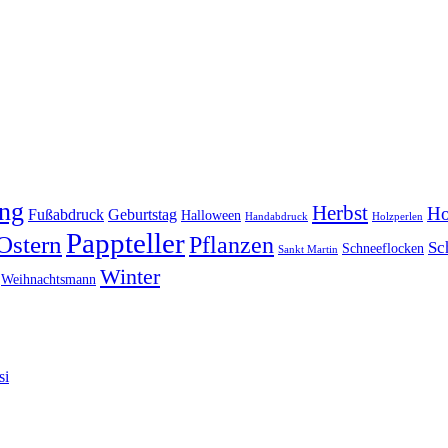
ing
Herbst
Ho
Fußabdruck
Geburtstag
Halloween
Handabdruck
Holzperlen
Pappteller
Ostern
Pflanzen
Sc
Schneeflocken
Sankt Martin
Winter
Weihnachtsmann
si