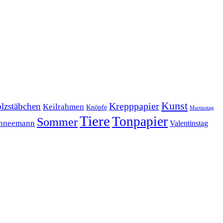
Kunst
Krepppapier
lzstäbchen
Keilrahmen
Knöpfe
Martinstag
Tiere
Tonpapier
Sommer
hneemann
Valentinstag