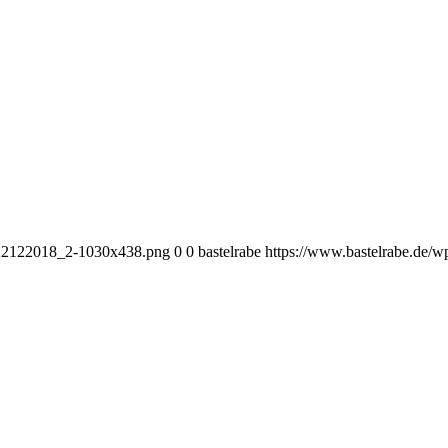
i_22122018_2-1030x438.png
0
0
bastelrabe
https://www.bastelrabe.de/