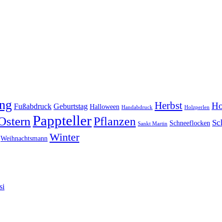
ing
Herbst
Ho
Fußabdruck
Geburtstag
Halloween
Handabdruck
Holzperlen
Pappteller
Ostern
Pflanzen
Sc
Schneeflocken
Sankt Martin
Winter
Weihnachtsmann
si