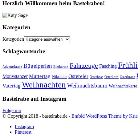
Herzlich Willkommen beim Bastelraben!
Kategorien
Kategorien
Schlagwortsuche
Frühl
Fahrzeuge
Bügelperlen
Fasching
Adventskranz
Eierkarton
Muttertag
Ostereier
Motivstanzer
Nikolaus
Osterhase
Osterkorb
Osterkranz
Weihnachten
Weihnachtsbaum
Vatertag
Weihnachtskarte
Bastelrabe auf Instagram
Folge mir
© Copyright 2018 - bastelrabe.de -
Enfold WordPress Theme by Krie
Instagram
Pinterest