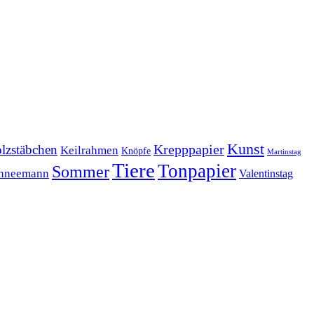
Kunst
Krepppapier
lzstäbchen
Keilrahmen
Knöpfe
Martinstag
Tiere
Tonpapier
Sommer
hneemann
Valentinstag