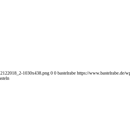
i_22122018_2-1030x438.png
0
0
bastelrabe
https://www.bastelrabe.de/
steln