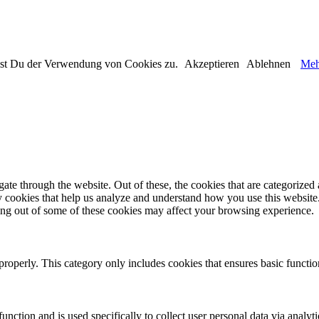
immst Du der Verwendung von Cookies zu.
Akzeptieren
Ablehnen
Meh
e through the website. Out of these, the cookies that are categorized a
rty cookies that help us analyze and understand how you use this websit
ting out of some of these cookies may affect your browsing experience.
properly. This category only includes cookies that ensures basic functio
function and is used specifically to collect user personal data via anal