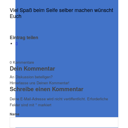
Viel Spaß beim Seife selber machen wünscht
Euch
Eintrag teilen
0
Kommentare
Dein Kommentar
An Diskussion beteiligen?
Hinterlasse uns Deinen Kommentar!
Schreibe einen Kommentar
Deine E-Mail-Adresse wird nicht veröffentlicht.
Erforderliche
Felder sind mit
*
markiert
Name