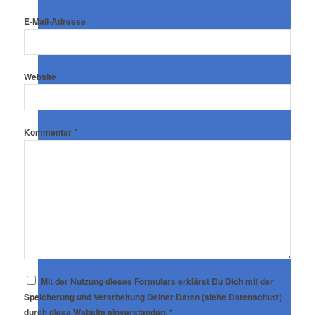
E-Mail-Adresse
Website
*
Kommentar
Mit der Nutzung dieses Formulars erklärst Du Dich mit der
Speicherung und Verarbeitung Deiner Daten (siehe Datenschutz)
durch diese Website einverstanden.
*