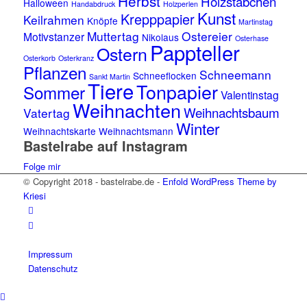
Herbst
Holzstäbchen
Halloween
Handabdruck
Holzperlen
Kunst
Krepppapier
Keilrahmen
Knöpfe
Martinstag
Muttertag
Ostereier
Motivstanzer
Nikolaus
Osterhase
Pappteller
Ostern
Osterkorb
Osterkranz
Pflanzen
Schneemann
Schneeflocken
Sankt Martin
Tiere
Tonpapier
Sommer
Valentinstag
Weihnachten
Weihnachtsbaum
Vatertag
Winter
Weihnachtskarte
Weihnachtsmann
Bastelrabe auf Instagram
Folge mir
© Copyright 2018 - bastelrabe.de -
Enfold WordPress Theme by
Kriesi
Impressum
Datenschutz