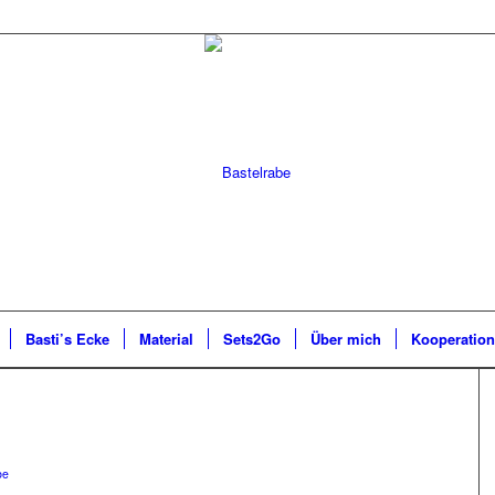
Basti’s Ecke
Material
Sets2Go
Über mich
Kooperatio
be