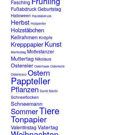
Frühling
Fasching
Fußabdruck
Geburtstag
Halloween
Handabdruck
Herbst
Holzperlen
Holzstäbchen
Keilrahmen
Knöpfe
Kunst
Krepppapier
Motivstanzer
Martinstag
Muttertag
Nikolaus
Ostereier
Osterhase
Osterkorb
Ostern
Osterkranz
Pappteller
Pflanzen
Sankt Martin
Schneeflocken
Schneemann
Tiere
Sommer
Tonpapier
Vatertag
Valentinstag
Weihnachten