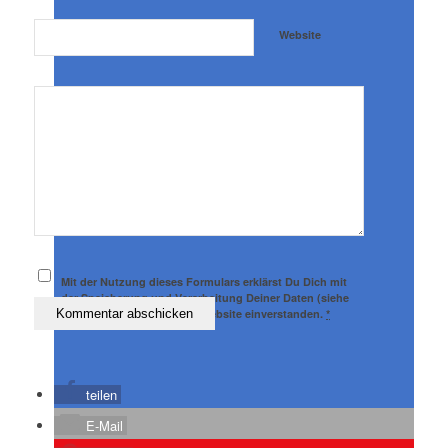
Website
Mit der Nutzung dieses Formulars erklärst Du Dich mit
der Speicherung und Verarbeitung Deiner Daten (siehe
Datenschutz) durch diese Website einverstanden.
*
teilen
E-Mail