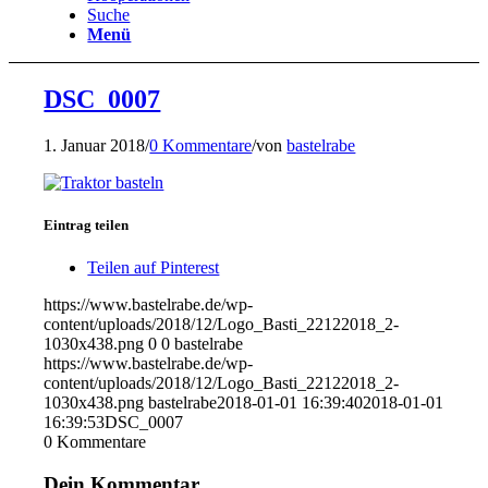
Suche
Menü
DSC_0007
1. Januar 2018
/
0 Kommentare
/
von
bastelrabe
Eintrag teilen
Teilen auf Pinterest
https://www.bastelrabe.de/wp-
content/uploads/2018/12/Logo_Basti_22122018_2-
1030x438.png
0
0
bastelrabe
https://www.bastelrabe.de/wp-
content/uploads/2018/12/Logo_Basti_22122018_2-
1030x438.png
bastelrabe
2018-01-01 16:39:40
2018-01-01
16:39:53
DSC_0007
0
Kommentare
Dein Kommentar