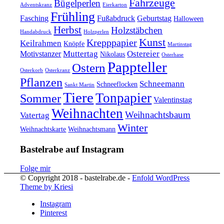
Fahrzeuge
Bügelperlen
Adventskranz
Eierkarton
Frühling
Fasching
Fußabdruck
Geburtstag
Halloween
Herbst
Holzstäbchen
Handabdruck
Holzperlen
Kunst
Krepppapier
Keilrahmen
Knöpfe
Martinstag
Muttertag
Ostereier
Motivstanzer
Nikolaus
Osterhase
Pappteller
Ostern
Osterkorb
Osterkranz
Pflanzen
Schneemann
Schneeflocken
Sankt Martin
Tiere
Tonpapier
Sommer
Valentinstag
Weihnachten
Weihnachtsbaum
Vatertag
Winter
Weihnachtskarte
Weihnachtsmann
Bastelrabe auf Instagram
Folge mir
© Copyright 2018 - bastelrabe.de -
Enfold WordPress
Theme by Kriesi
Instagram
Pinterest