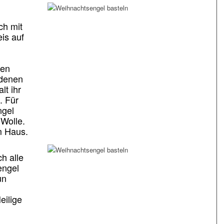
ch mit
eis auf
den
ldenen
lt ihr
. Für
ngel
 Wolle.
m Haus.
ch alle
engel
un
eilige