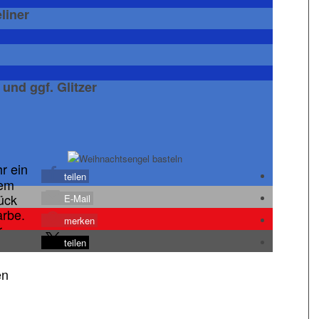
liner
 und ggf. Glitzer
r ein
teilen
dem
ück
E-Mail
arbe.
merken
r
teilen
en