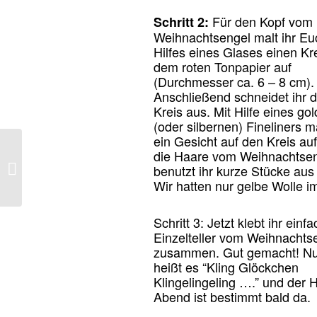
Für den Kopf vom
Schritt 2:
Weihnachtsengel malt ihr Eu
Hilfes eines Glases einen Kr
dem roten Tonpapier auf
(Durchmesser ca. 6 – 8 cm).
Anschließend schneidet ihr 
Kreis aus. Mit Hilfe eines go
(oder silbernen) Fineliners ma
ein Gesicht auf den Kreis auf
Weihnachtsbaum
die Haare vom Weihnachtse
basteln – mit
benutzt ihr kurze Stücke aus
Muffinförmchen eine
Wir hatten nur gelbe Wolle i
einfache
Weihnachtsdeko...
Schritt 3: Jetzt klebt ihr einfa
Einzelteller vom Weihnachts
zusammen. Gut gemacht! N
heißt es “Kling Glöckchen
Klingelingeling ….” und der H
Abend ist bestimmt bald da.