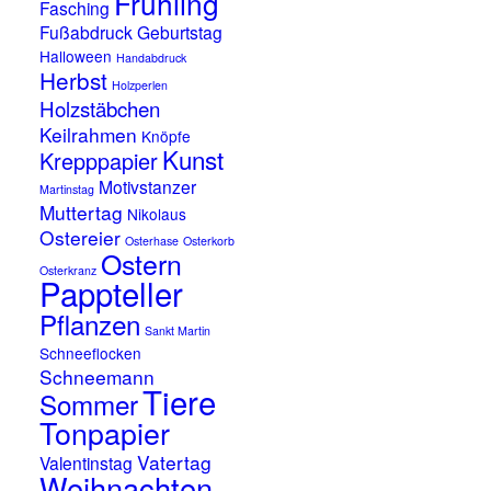
Frühling
Fasching
Fußabdruck
Geburtstag
Halloween
Handabdruck
Herbst
Holzperlen
Holzstäbchen
Keilrahmen
Knöpfe
Kunst
Krepppapier
Motivstanzer
Martinstag
Muttertag
Nikolaus
Ostereier
Osterhase
Osterkorb
Ostern
Osterkranz
Pappteller
Pflanzen
Sankt Martin
Schneeflocken
Schneemann
Tiere
Sommer
Tonpapier
Vatertag
Valentinstag
Weihnachten