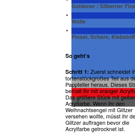
Goldener / Silberner Fine
Wolle
Pinsel, Schere, Klebstoff
So geht’s
Zuerst schneidet ih
Schritt 1:
tortenstückgroßes Teil aus 
Pappteller heraus. Dieses St
bemalt ihr mit oranger Acrylf
Das größere Stück mit gelbe
Acrylfarbe. Wenn ihr den
Weihnachtsengel mit Glitzer
versehen wollte, müsst ihr d
Glitzer auftragen bevor die
Acrylfarbe getrocknet ist.