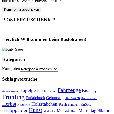
durch diese Website einverstanden.
*
!! OSTERGESCHENK !!
Herzlich Willkommen beim Bastelraben!
Kategorien
Kategorien
Schlagwortsuche
Fahrzeuge
Bügelperlen
Fasching
Adventskranz
Eierkarton
Frühling
Fußabdruck
Geburtstag
Halloween
Handabdruck
Herbst
Holzstäbchen
Keilrahmen
Knöpfe
Holzperlen
Kunst
Krepppapier
Muttertag
Motivstanzer
Nikolaus
Martinstag