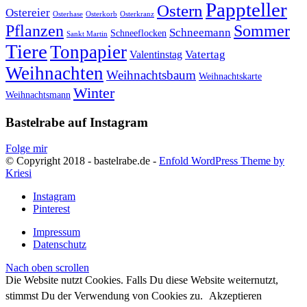
Pappteller
Ostern
Ostereier
Osterhase
Osterkorb
Osterkranz
Pflanzen
Sommer
Schneemann
Schneeflocken
Sankt Martin
Tiere
Tonpapier
Vatertag
Valentinstag
Weihnachten
Weihnachtsbaum
Weihnachtskarte
Winter
Weihnachtsmann
Bastelrabe auf Instagram
Folge mir
© Copyright 2018 - bastelrabe.de -
Enfold WordPress Theme by
Kriesi
Instagram
Pinterest
Impressum
Datenschutz
Nach oben scrollen
Die Website nutzt Cookies. Falls Du diese Website weiternutzt,
stimmst Du der Verwendung von Cookies zu.
Akzeptieren