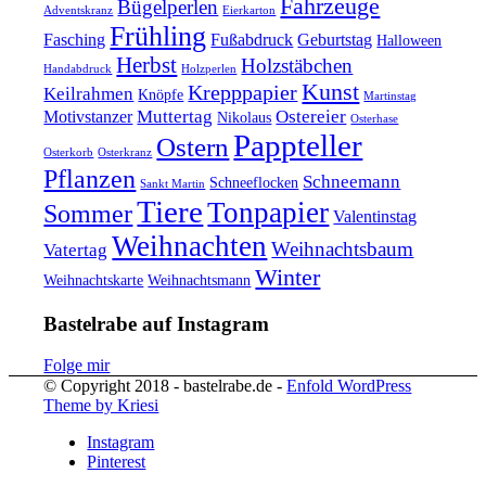
Fahrzeuge
Bügelperlen
Adventskranz
Eierkarton
Frühling
Fasching
Fußabdruck
Geburtstag
Halloween
Herbst
Holzstäbchen
Handabdruck
Holzperlen
Kunst
Krepppapier
Keilrahmen
Knöpfe
Martinstag
Muttertag
Ostereier
Motivstanzer
Nikolaus
Osterhase
Pappteller
Ostern
Osterkorb
Osterkranz
Pflanzen
Schneemann
Schneeflocken
Sankt Martin
Tiere
Tonpapier
Sommer
Valentinstag
Weihnachten
Weihnachtsbaum
Vatertag
Winter
Weihnachtskarte
Weihnachtsmann
Bastelrabe auf Instagram
Folge mir
© Copyright 2018 - bastelrabe.de -
Enfold WordPress
Theme by Kriesi
Instagram
Pinterest