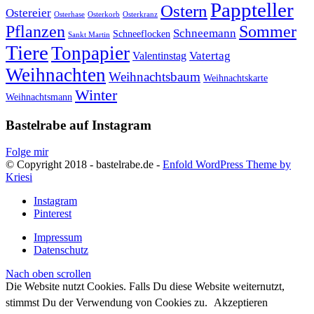
Pappteller
Ostern
Ostereier
Osterhase
Osterkorb
Osterkranz
Pflanzen
Sommer
Schneemann
Schneeflocken
Sankt Martin
Tiere
Tonpapier
Vatertag
Valentinstag
Weihnachten
Weihnachtsbaum
Weihnachtskarte
Winter
Weihnachtsmann
Bastelrabe auf Instagram
Folge mir
© Copyright 2018 - bastelrabe.de -
Enfold WordPress Theme by
Kriesi
Instagram
Pinterest
Impressum
Datenschutz
Nach oben scrollen
Die Website nutzt Cookies. Falls Du diese Website weiternutzt,
stimmst Du der Verwendung von Cookies zu.
Akzeptieren