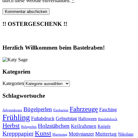
durch diese Website einverstanden.
*
!! OSTERGESCHENK !!
Herzlich Willkommen beim Bastelraben!
Kategorien
Kategorien
Schlagwortsuche
Fahrzeuge
Bügelperlen
Fasching
Adventskranz
Eierkarton
Frühling
Fußabdruck
Geburtstag
Halloween
Handabdruck
Herbst
Holzstäbchen
Keilrahmen
Knöpfe
Holzperlen
Kunst
Krepppapier
Muttertag
Motivstanzer
Nikolaus
Martinstag