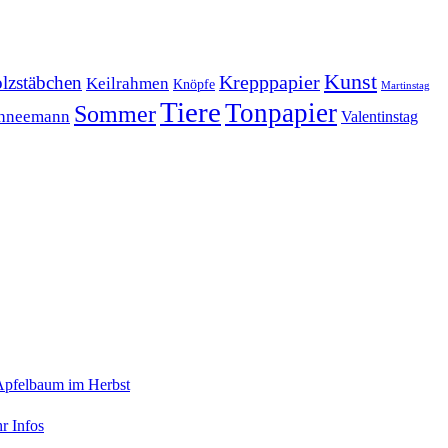
Kunst
Krepppapier
lzstäbchen
Keilrahmen
Knöpfe
Martinstag
Tiere
Tonpapier
Sommer
hneemann
Valentinstag
Apfelbaum im Herbst
r Infos