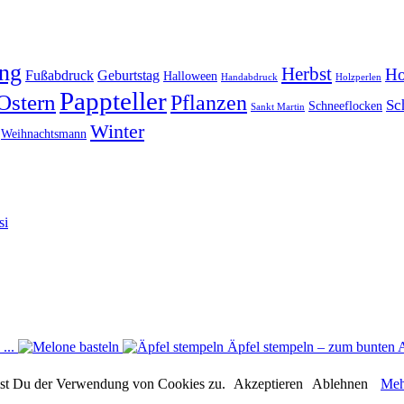
ing
Herbst
Ho
Fußabdruck
Geburtstag
Halloween
Handabdruck
Holzperlen
Pappteller
Ostern
Pflanzen
Sc
Schneeflocken
Sankt Martin
Winter
Weihnachtsmann
si
...
Äpfel stempeln – zum bunten 
immst Du der Verwendung von Cookies zu.
Akzeptieren
Ablehnen
Meh