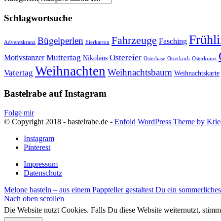
Schlagwortsuche
Frühl
Fahrzeuge
Bügelperlen
Fasching
Adventskranz
Eierkarton
Muttertag
Ostereier
Motivstanzer
Nikolaus
Osterhase
Osterkorb
Osterkranz
Weihnachten
Weihnachtsbaum
Vatertag
Weihnachtskarte
Bastelrabe auf Instagram
Folge mir
© Copyright 2018 - bastelrabe.de -
Enfold WordPress Theme by Krie
Instagram
Pinterest
Impressum
Datenschutz
Melone basteln – aus einem Pappteller gestaltest Du ein sommerliches 
Nach oben scrollen
Die Website nutzt Cookies. Falls Du diese Website weiternutzt, st