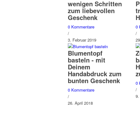
wenigen Schritten
P
zum liebevollen
t
Geschenk
H
0 Kommentare
0
/
/
3. Februar 2019
29
Blumentopf
Z
basteln - mit
b
Deinem
H
Handabdruck zum
z
bunten Geschenk
0
/
0 Kommentare
9.
/
26. April 2018