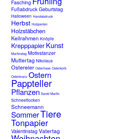
Frühling
Fasching
Fußabdruck
Geburtstag
Halloween
Handabdruck
Herbst
Holzperlen
Holzstäbchen
Keilrahmen
Knöpfe
Kunst
Krepppapier
Motivstanzer
Martinstag
Muttertag
Nikolaus
Ostereier
Osterhase
Osterkorb
Ostern
Osterkranz
Pappteller
Pflanzen
Sankt Martin
Schneeflocken
Schneemann
Tiere
Sommer
Tonpapier
Vatertag
Valentinstag
Weihnachten