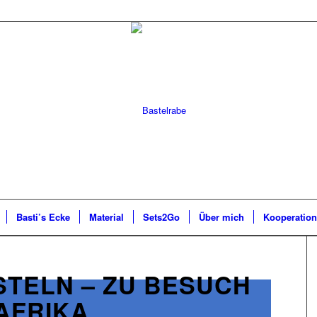
Basti’s Ecke
Material
Sets2Go
Über mich
Kooperatio
STELN – ZU BESUCH
AFRIKA