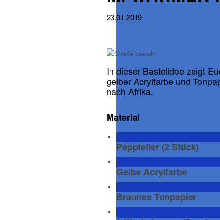
23.01.2019
In dieser Bastelidee zeigt Eu
gelber Acrylfarbe und Tonpapi
nach Afrika.
Material
Pappteller (2 Stück)
Gelbe Acrylfarbe
Braunes Tonpapier