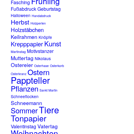
Frühling
Fasching
Fußabdruck
Geburtstag
Halloween
Handabdruck
Herbst
Holzperlen
Holzstäbchen
Keilrahmen
Knöpfe
Kunst
Krepppapier
Motivstanzer
Martinstag
Muttertag
Nikolaus
Ostereier
Osterhase
Osterkorb
Ostern
Osterkranz
Pappteller
Pflanzen
Sankt Martin
Schneeflocken
Schneemann
Tiere
Sommer
Tonpapier
Vatertag
Valentinstag
Weihnachten