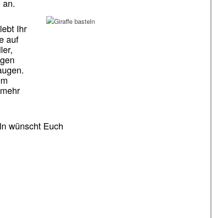
e an.
lebt Ihr
fe auf
ler,
ugen
augen.
dem
s mehr
eln wünscht Euch