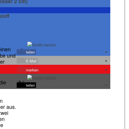
esser 2 cm)
toff
einen
teilen
rbe und
er
E-Mail
merken
die
teilen
en
er aus.
zwei
en
ie