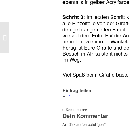
ebenfalls in gelber Acrylfarb
Im letzten Schritt k
Schritt 3:
alle Einzelteile von der Giraf
den gelb angemalten Papptel
Mond basteln – mit
wie auf dem Foto. Für die A
einem Pappteller zum
nehmt ihr wie immer Wackel
nächtlichen DIY
Fertig ist Eure Giraffe und 
Besuch in Afrika steht nicht
im Weg.
Viel Spaß beim Giraffe bast
Eintrag teilen
0
Kommentare
Dein Kommentar
An Diskussion beteiligen?