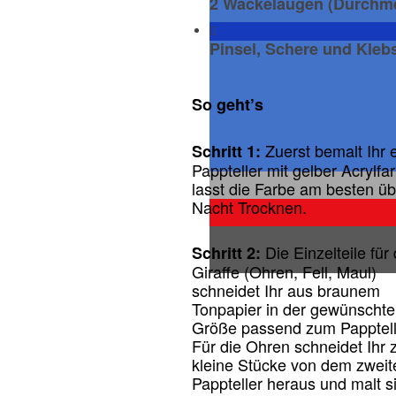
2 Wackelaugen (Durchm
Pinsel, Schere und Klebs
So geht’s
Zuerst bemalt Ihr 
Schritt 1:
Pappteller mit gelber Acrylfa
lasst die Farbe am besten üb
Nacht Trocknen.
Die Einzelteile für 
Schritt 2:
Giraffe (Ohren, Fell, Maul)
schneidet Ihr aus braunem
Tonpapier in der gewünscht
Größe passend zum Papptell
Für die Ohren schneidet Ihr 
kleine Stücke von dem zweit
Pappteller heraus und malt s