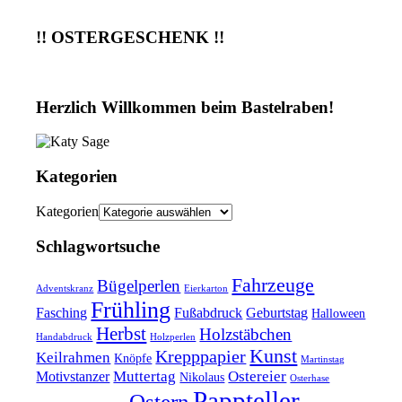
!! OSTERGESCHENK !!
Herzlich Willkommen beim Bastelraben!
Kategorien
Kategorien
Schlagwortsuche
Fahrzeuge
Bügelperlen
Adventskranz
Eierkarton
Frühling
Fasching
Fußabdruck
Geburtstag
Halloween
Herbst
Holzstäbchen
Handabdruck
Holzperlen
Kunst
Krepppapier
Keilrahmen
Knöpfe
Martinstag
Muttertag
Ostereier
Motivstanzer
Nikolaus
Osterhase
Pappteller
Ostern