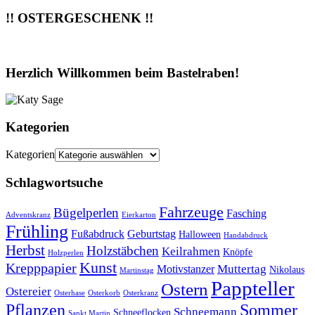
!! OSTERGESCHENK !!
Herzlich Willkommen beim Bastelraben!
Kategorien
Kategorien
Schlagwortsuche
Fahrzeuge
Bügelperlen
Fasching
Adventskranz
Eierkarton
Frühling
Fußabdruck
Geburtstag
Halloween
Handabdruck
Herbst
Holzstäbchen
Keilrahmen
Knöpfe
Holzperlen
Kunst
Krepppapier
Muttertag
Motivstanzer
Nikolaus
Martinstag
Pappteller
Ostern
Ostereier
Osterhase
Osterkorb
Osterkranz
Pflanzen
Sommer
Schneemann
Schneeflocken
Sankt Martin