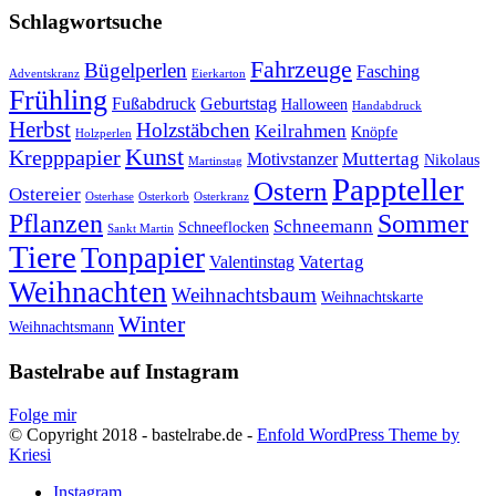
Schlagwortsuche
Fahrzeuge
Bügelperlen
Fasching
Adventskranz
Eierkarton
Frühling
Fußabdruck
Geburtstag
Halloween
Handabdruck
Herbst
Holzstäbchen
Keilrahmen
Knöpfe
Holzperlen
Kunst
Krepppapier
Muttertag
Motivstanzer
Nikolaus
Martinstag
Pappteller
Ostern
Ostereier
Osterhase
Osterkorb
Osterkranz
Pflanzen
Sommer
Schneemann
Schneeflocken
Sankt Martin
Tiere
Tonpapier
Vatertag
Valentinstag
Weihnachten
Weihnachtsbaum
Weihnachtskarte
Winter
Weihnachtsmann
Bastelrabe auf Instagram
Folge mir
© Copyright 2018 - bastelrabe.de -
Enfold WordPress Theme by
Kriesi
Instagram