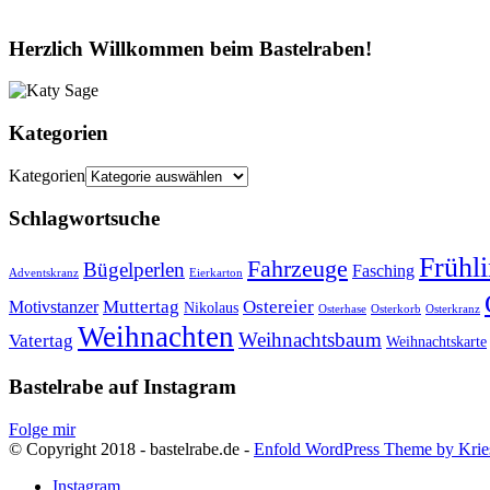
Herzlich Willkommen beim Bastelraben!
Kategorien
Kategorien
Schlagwortsuche
Frühl
Fahrzeuge
Bügelperlen
Fasching
Adventskranz
Eierkarton
Muttertag
Ostereier
Motivstanzer
Nikolaus
Osterhase
Osterkorb
Osterkranz
Weihnachten
Weihnachtsbaum
Vatertag
Weihnachtskarte
Bastelrabe auf Instagram
Folge mir
© Copyright 2018 - bastelrabe.de -
Enfold WordPress Theme by Krie
Instagram