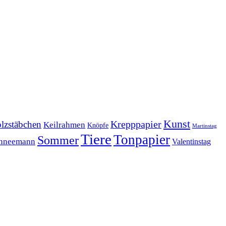
Kunst
Krepppapier
lzstäbchen
Keilrahmen
Knöpfe
Martinstag
Tiere
Tonpapier
Sommer
hneemann
Valentinstag