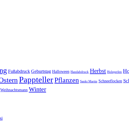
ing
Herbst
Ho
Fußabdruck
Geburtstag
Halloween
Handabdruck
Holzperlen
Pappteller
Ostern
Pflanzen
Sc
Schneeflocken
Sankt Martin
Winter
Weihnachtsmann
si