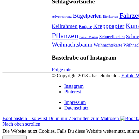
Schlagwortsuche
Fahrze
Bügelperlen
Adventskranz
Eierkarton
Kuns
Krepppapier
Keilrahmen
Knöpfe
Pflanzen
Schn
Schneeflocken
Sankt Martin
Weihnachtsbaum
Weihnachtskarte
Weihnac
Bastelrabe auf Instagram
Folge mir
© Copyright 2018 - bastelrabe.de -
Enfold W
Instagram
Pinterest
Impressum
Datenschutz
Boot basteln – so wirst Du in nur 7 Schritten zum Matrosen
Nach oben scrollen
Die Website nutzt Cookies. Falls Du diese Website weiternutzt, st