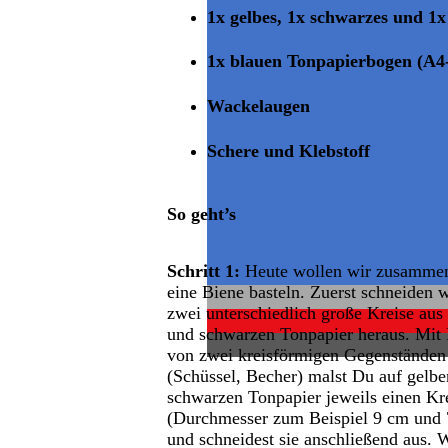
1x gelbes, 1x schwarzes und 1
1x blauen Tonpapierbogen (A4
Wackelaugen
Schere und Klebstoff
So geht’s
Schritt 1:
Heute wollen wir zusamme
eine Biene basteln. Zuerst schneiden 
zwei unterschiedlich große Kreise aus
und schwarzen Tonpapier heraus. Mit 
von zwei kreisförmigen Gegenständen
(Schüssel, Becher) malst Du auf gelb
schwarzen Tonpapier jeweils einen Kre
(Durchmesser zum Beispiel 9 cm und 
und schneidest sie anschließend aus. 