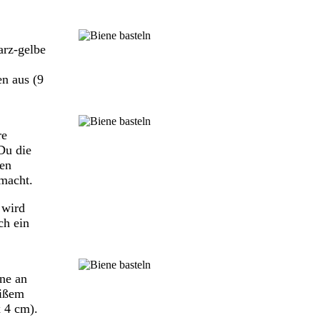
rz-gelbe
en aus (9
re
Du die
den
emacht.
 wird
ch ein
ne an
eißem
 4 cm).