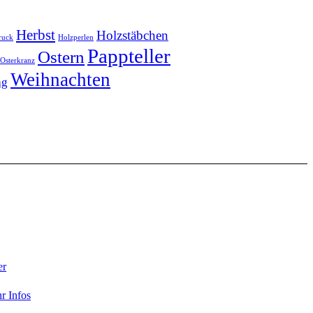
Herbst
Holzstäbchen
ruck
Holzperlen
Pappteller
Ostern
Osterkranz
Weihnachten
ag
er
r Infos