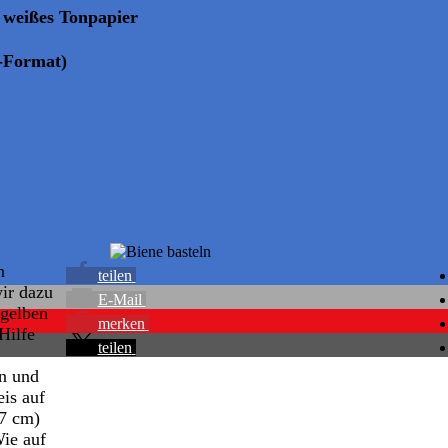
x weißes Tonpapier
-Format)
n
teilen
wir dazu
E-Mail
 gelben
merken
Hilfe
teilen
en und
is auf
7 cm)
Wie auf