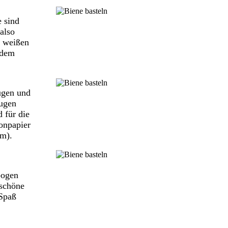
e sind
also
r weißen
 dem
ugen und
Augen
 für die
onpapier
cm).
bogen
 schöne
 Spaß