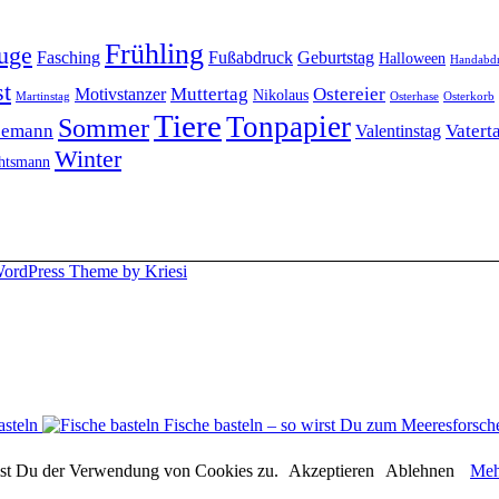
Frühling
uge
Fasching
Fußabdruck
Geburtstag
Halloween
Handabd
t
Muttertag
Ostereier
Motivstanzer
Nikolaus
Martinstag
Osterhase
Osterkorb
Tiere
Tonpapier
Sommer
eemann
Vatert
Valentinstag
Winter
htsmann
ordPress Theme by Kriesi
Fische basteln – so wirst Du zum Meeresforsch
immst Du der Verwendung von Cookies zu.
Akzeptieren
Ablehnen
Meh