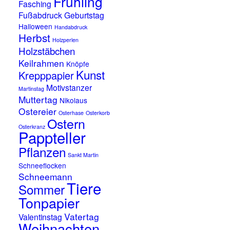
Frühling
Fasching
Fußabdruck
Geburtstag
Halloween
Handabdruck
Herbst
Holzperlen
Holzstäbchen
Keilrahmen
Knöpfe
Kunst
Krepppapier
Motivstanzer
Martinstag
Muttertag
Nikolaus
Ostereier
Osterhase
Osterkorb
Ostern
Osterkranz
Pappteller
Pflanzen
Sankt Martin
Schneeflocken
Schneemann
Tiere
Sommer
Tonpapier
Vatertag
Valentinstag
Weihnachten