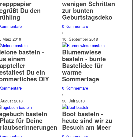
repppapier
wenigen Schritten
egrüßt Du den
zur bunten
rühling
Geburtstagsdeko
 Kommentare
0 Kommentare
/
. März 2019
10. September 2018
elone basteln -
Blumenwiese
us einem
basteln - bunte
appteller
Bastelidee für
estaltest Du ein
warme
ommerliches DIY
Sommertage
 Kommentare
0 Kommentare
/
 August 2018
30. Juli 2018
agebuch basteln
Boot basteln -
 Platz für Deine
heute sind wir zu
rlaubserinnerungen
Besuch am Meer
 Kommentare
0 Kommentare