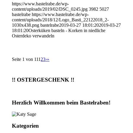
https://www.bastelrabe.de/wp-
content/uploads/2019/02/DSC_0245.jpg
3982
5027
bastelrabe
https://www.bastelrabe.de/wp-
content/uploads/2018/12/Logo_Basti_22122018_2-
1030x438.png
bastelrabe
2019-03-27 18:01:20
2019-03-27
18:01:20
Osterküken basteln - Korken in niedliche
Osterdeko verwandeln
Seite 1 von 11
1
2
3
›
»
!! OSTERGESCHENK !!
Herzlich Willkommen beim Bastelraben!
Kategorien