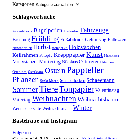
Kategorien
Schlagwortsuche
Fahrzeuge
Bügelperlen
Adventskranz
Eierkarton
Frühling
Fasching
Fußabdruck
Geburtstag
Halloween
Herbst
Holzstäbchen
Handabdruck
Holzperlen
Kunst
Krepppapier
Keilrahmen
Knöpfe
Martinstag
Muttertag
Ostereier
Motivstanzer
Nikolaus
Osterhase
Pappteller
Ostern
Osterkorb
Osterkranz
Pflanzen
Schneemann
Schneeflocken
Sankt Martin
Tiere
Tonpapier
Sommer
Valentinstag
Weihnachten
Weihnachtsbaum
Vatertag
Winter
Weihnachtskarte
Weihnachtsmann
Bastelrabe auf Instagram
Folge mir
© Copyright 2018 - bastelrabe.de -
Enfold WordPress