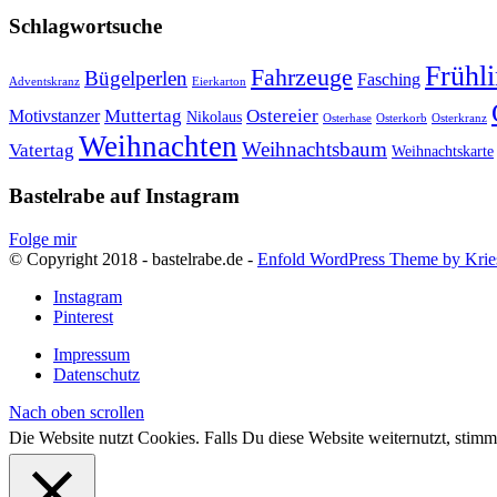
Schlagwortsuche
Frühl
Fahrzeuge
Bügelperlen
Fasching
Adventskranz
Eierkarton
Muttertag
Ostereier
Motivstanzer
Nikolaus
Osterhase
Osterkorb
Osterkranz
Weihnachten
Weihnachtsbaum
Vatertag
Weihnachtskarte
Bastelrabe auf Instagram
Folge mir
© Copyright 2018 - bastelrabe.de -
Enfold WordPress Theme by Krie
Instagram
Pinterest
Impressum
Datenschutz
Nach oben scrollen
Die Website nutzt Cookies. Falls Du diese Website weiternutzt, st