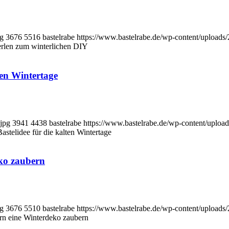
pg
3676
5516
bastelrabe
https://www.bastelrabe.de/wp-content/uploa
erlen zum winterlichen DIY
ten Wintertage
jpg
3941
4438
bastelrabe
https://www.bastelrabe.de/wp-content/upl
astelidee für die kalten Wintertage
ko zaubern
pg
3676
5510
bastelrabe
https://www.bastelrabe.de/wp-content/uploa
rn eine Winterdeko zaubern