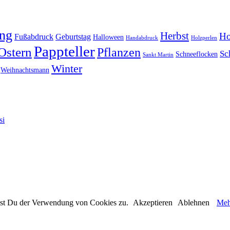
ing
Herbst
Ho
Fußabdruck
Geburtstag
Halloween
Handabdruck
Holzperlen
Pappteller
Ostern
Pflanzen
Sc
Schneeflocken
Sankt Martin
Winter
Weihnachtsmann
si
immst Du der Verwendung von Cookies zu.
Akzeptieren
Ablehnen
Meh