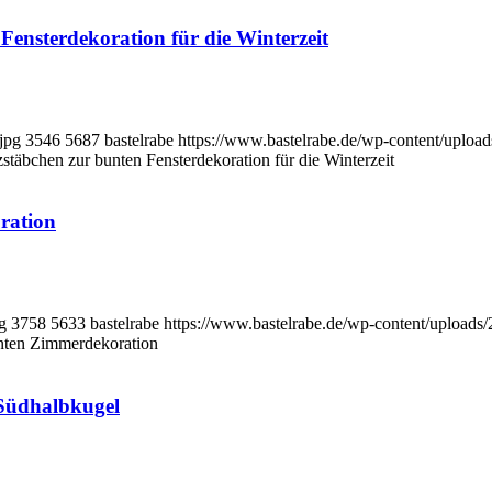
Fensterdekoration für die Winterzeit
jpg
3546
5687
bastelrabe
https://www.bastelrabe.de/wp-content/upl
stäbchen zur bunten Fensterdekoration für die Winterzeit
oration
g
3758
5633
bastelrabe
https://www.bastelrabe.de/wp-content/uploa
bunten Zimmerdekoration
 Südhalbkugel