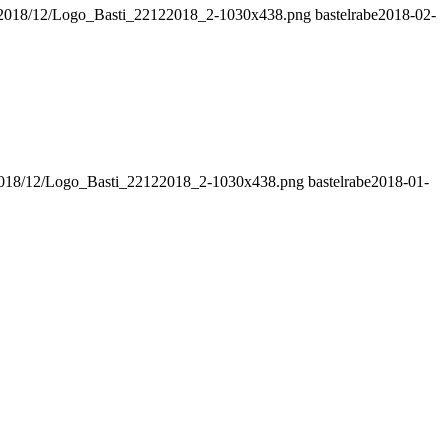
ds/2018/12/Logo_Basti_22122018_2-1030x438.png
bastelrabe
2018-02-
s/2018/12/Logo_Basti_22122018_2-1030x438.png
bastelrabe
2018-01-