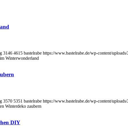
land
pg
3146
4615
bastelrabe
https://www.bastelrabe.de/wp-content/uploa
 im Winterwonderland
aubern
pg
3570
5351
bastelrabe
https://www.bastelrabe.de/wp-content/uploa
len Winterdeko zaubern
ichen DIY