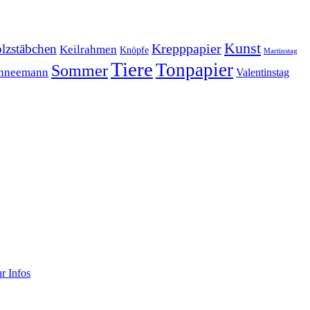
Kunst
Krepppapier
lzstäbchen
Keilrahmen
Knöpfe
Martinstag
Tiere
Tonpapier
Sommer
hneemann
Valentinstag
r Infos